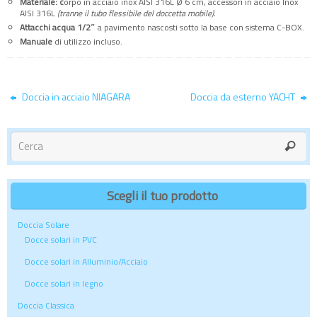
Materiale: c
orpo in acciaio inox AISI 316L Ø 6 cm, accessori in acciaio Inox
AISI 316L
(tranne il tubo flessibile del doccetta mobile).
Attacchi acqua 1/2″
a pavimento nascosti sotto la base con sistema C-BOX.
Manuale
di utilizzo incluso.
Doccia in acciaio NIAGARA
Doccia da esterno YACHT
Scegli il tuo prodotto
Doccia Solare
Docce solari in PVC
Docce solari in Alluminio/Acciaio
Docce solari in legno
Doccia Classica