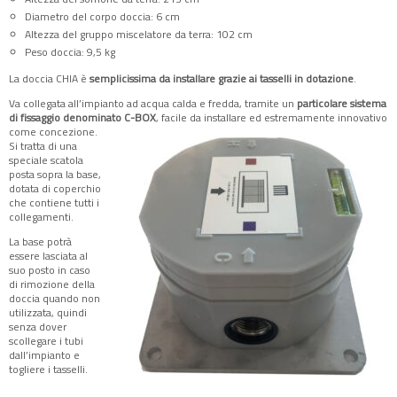
Diametro del corpo doccia: 6 cm
Altezza del gruppo miscelatore da terra: 102 cm
Peso doccia: 9,5 kg
La doccia CHIA è
semplicissima da installare grazie ai tasselli in dotazione
.
Va collegata all’impianto ad acqua calda e fredda, tramite un
particolare sistema
di fissaggio denominato C-BOX
, facile da installare ed estremamente innovativo
come concezione.
Si tratta di una
speciale scatola
posta sopra la base,
dotata di coperchio
che contiene tutti i
collegamenti.
La base potrà
essere lasciata al
suo posto in caso
di rimozione della
doccia quando non
utilizzata, quindi
senza dover
scollegare i tubi
dall’impianto e
togliere i tasselli.