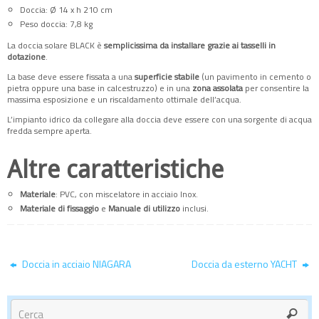
Doccia: Ø 14 x h 210 cm
Peso doccia: 7,8 kg
La doccia solare BLACK è
semplicissima da installare grazie ai tasselli in
dotazione
.
La base deve essere fissata a una
superficie stabile
(un pavimento in cemento o
pietra oppure una base in calcestruzzo) e in una
zona assolata
per consentire la
massima esposizione e un riscaldamento ottimale dell’acqua.
L’impianto idrico da collegare alla doccia deve essere con una sorgente di acqua
fredda sempre aperta.
Altre
caratteristiche
Materiale
: PVC, con miscelatore in acciaio Inox.
Materiale di fissaggio
e
Manuale di utilizzo
inclusi.
Doccia in acciaio NIAGARA
Doccia da esterno YACHT