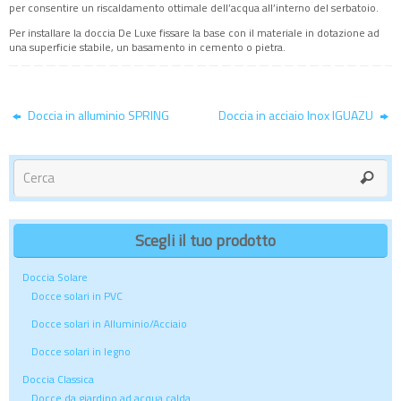
per consentire un riscaldamento ottimale dell’acqua all’interno del serbatoio.
Per installare la doccia De Luxe fissare la base con il materiale in dotazione ad
una superficie stabile, un basamento in cemento o pietra.
Doccia in alluminio SPRING
Doccia in acciaio Inox IGUAZU
Scegli il tuo prodotto
Doccia Solare
Docce solari in PVC
Docce solari in Alluminio/Acciaio
Docce solari in legno
Doccia Classica
Docce da giardino ad acqua calda