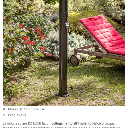
Misure: Ø 11 x h 214 cm
Peso: 6,2 kg
La doccia solare DE LUXE ha un
collegamento all’impianto idrico
di acqua
fredda che riempie il serbatoio e, grazie al calore del sole, viene riscaldata nel