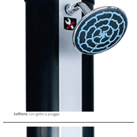
Soffione
con getto a pioggia