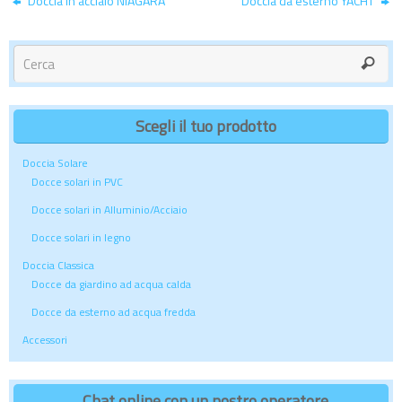
Doccia in acciaio NIAGARA
Doccia da esterno YACHT
Scegli il tuo prodotto
Doccia Solare
Docce solari in PVC
Docce solari in Alluminio/Acciaio
Docce solari in legno
Doccia Classica
Docce da giardino ad acqua calda
Docce da esterno ad acqua fredda
Accessori
Chat online con un nostro operatore