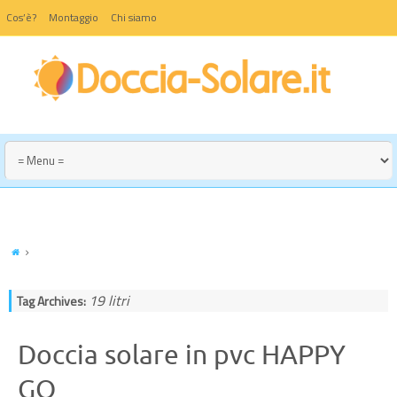
Cos’è?
Montaggio
Chi siamo
19 litri
Tag Archives:
Doccia solare in pvc HAPPY
GO