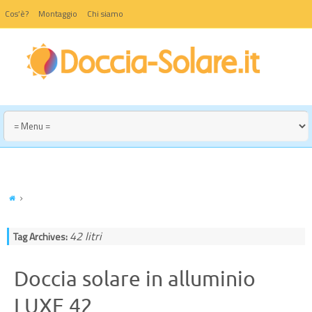
Cos’è?
Montaggio
Chi siamo
42 litri
Tag Archives:
Doccia solare in alluminio
LUXE 42