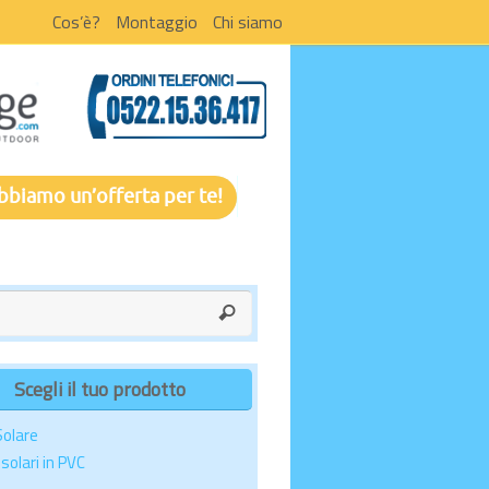
Cos’è?
Montaggio
Chi siamo
bbiamo un’offerta per te!
Scegli il tuo prodotto
Solare
solari in PVC