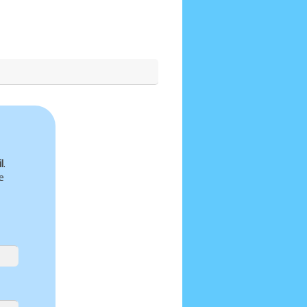
l
.
e