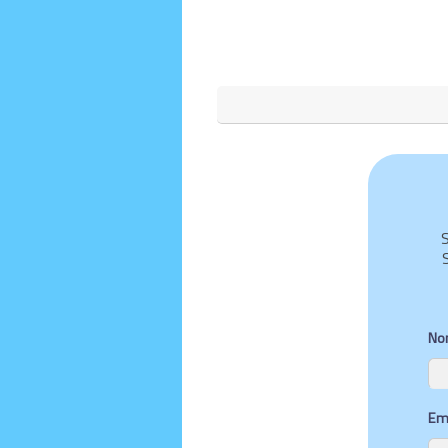
S
No
Ema