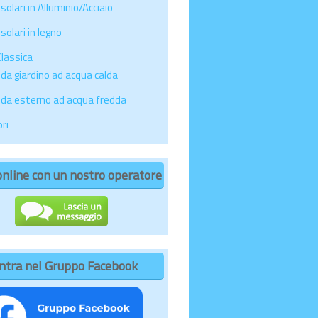
solari in Alluminio/Acciaio
solari in legno
Classica
da giardino ad acqua calda
 da esterno ad acqua fredda
ri
online con un nostro operatore
ntra nel Gruppo Facebook